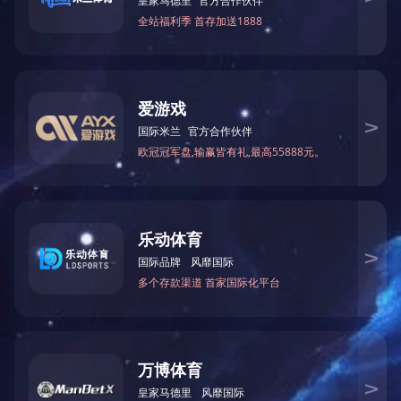
无限长指接生产线
MSK-4竹
MFX200双轴木屋卧式铣槽机
MJ-J20