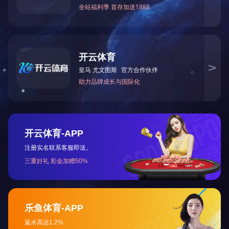
上一篇：
省长孙尧同志亲切接见中大木工总经理
下一篇：
我公司荣获“中国木工机械行业优秀科技创新企业”称号