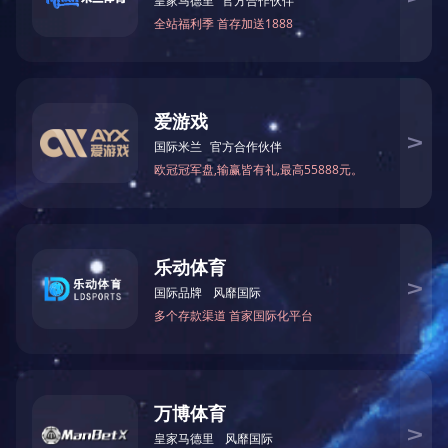
2018年12月7日，在广东顺德由中国林业机械协会举办的颁奖