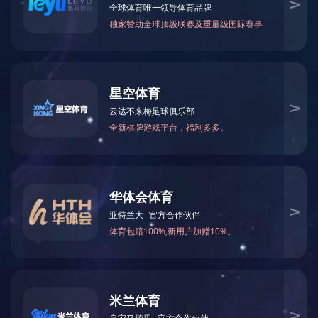
我公司荣获“中国木